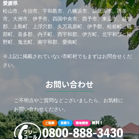
愛媛県
松山市、今治市、宇和島市、八幡浜市、新居浜市、西条
市、大洲市、伊予市、四国中央市、西予市、東温市、越智
郡、上島町、上浮穴郡、久万高原町、伊予郡、松前町、砥
部町、喜多郡、内子町、西宇和郡、伊方町、北宇和郡、松
野町、鬼北町、南宇和郡、愛南町
※上記に掲載されていない市町村でもまずはお問合せくだ
さい。
お問い合わせ
ご不明点やご質問などございましたら、お気軽に
お問い合わせください。