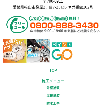
〒790-0911
愛媛県松山市桑原2丁目7-23セレネ弐番館102号
TOP
施工メニュー
外壁塗装
屋根塗装
防水工事